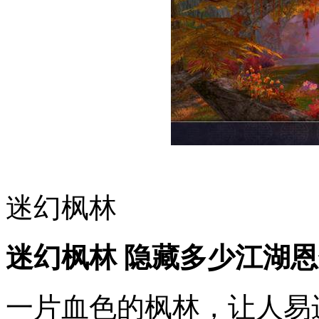
迷幻枫林
迷幻枫林 隐藏多少江湖
一片血色的枫林，让人易