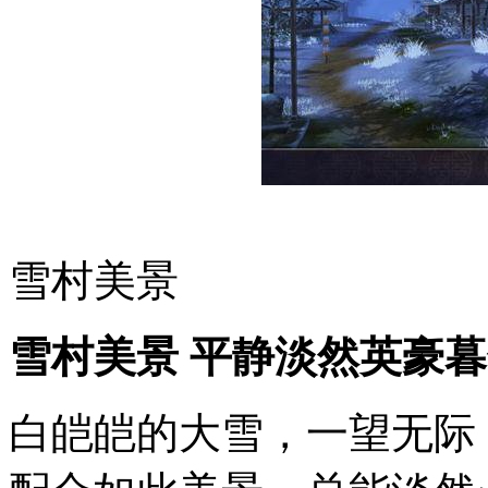
雪村美景
雪村美景 平静淡然英豪
白皑皑的大雪，一望无际