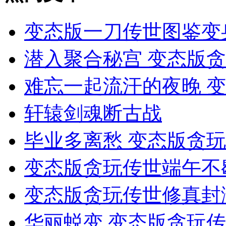
变态版一刀传世图鉴变
潜入聚合秘宫 变态版
难忘一起流汗的夜晚 
轩辕剑魂断古战
毕业多离愁 变态版贪
变态版贪玩传世端午不
变态版贪玩传世修真封测
华丽蜕变 变态版贪玩传